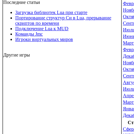
Последние статьи
Февр
Нояб
Загрузка библиотек Lua при старте
Октя
Портирование структур Си в Lua, прерывание
скриптов по времени
Сент
Подключение Lua к MUD
Июль
Команды Jmc
Июнь
Игроки виртуальных миров
Март
Февр
Другие игры
Дека
Нояб
Октя
Сент
Авгу
Июль
Апре
Март
Янва
Дека
Ст
Сфер