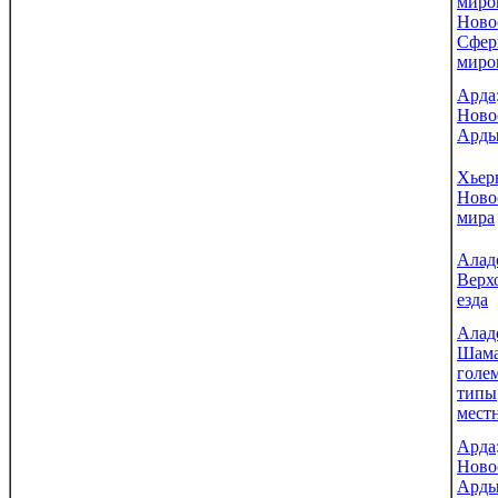
миро
Ново
Сфе
миро
Арда
Ново
Ард
Хьер
Ново
мира
Алад
Верх
езда
Алад
Шама
голе
типы
мест
Арда
Ново
Ард