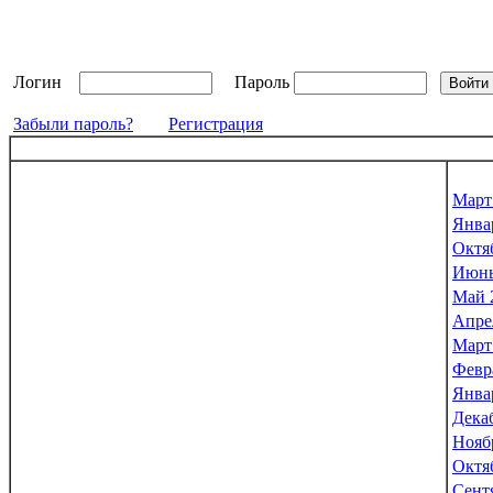
Логин
Пароль
Забыли пароль?
Регистрация
Март
Янва
Октя
Июнь
Май 
Апре
Март
Февр
Янва
Дека
Нояб
Октя
Сент