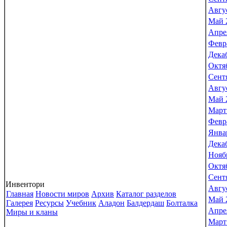
Авгу
Май 
Апре
Февр
Дека
Октя
Сент
Авгу
Май 
Март
Февр
Янва
Дека
Нояб
Октя
Сент
Инвентори
Авгу
Главная
Новости миров
Архив
Каталог разделов
Май 
Галерея
Ресурсы
Учебник
Аладон
Балдердаш
Болталка
Апре
Миры и кланы
Март