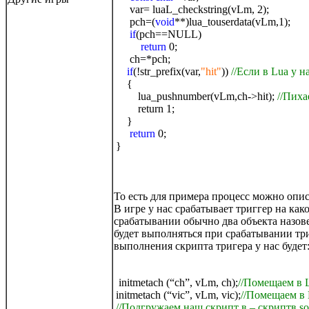
var= luaL_checkstring(vLm, 2);
pch=(
void
**)lua_touserdata(vLm,1);
if
(pch==NULL)
return
0;
ch=*pch;
if
(!str_prefix(var,
"hit"
))
//Если в Lua у н
{
lua_pushnumber(vLm,ch->hit);
//Пиха
return 1;
}
return
0;
}
То есть для примера процесс можно опис
В игре у нас срабатывает триггер на как
срабатывании обычно два объекта назовем
будет выполняться при срабатывании три
выполнения скрипта тригера у нас будет
initmetach (“ch”, vLm, ch);
//Помещаем в 
initmetach (“vic”, vLm, vic);
//Помещаем в 
//Подгружаем наш скрипт в – скриптв sou