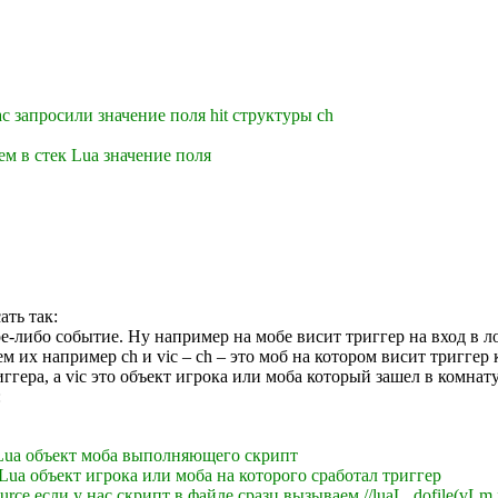
ас запросили значение поля hit структуры ch
ем в стек Lua значение поля
ать так:
ое-либо событие. Ну например на мобе висит триггер на вход в 
 их например ch и vic – ch – это моб на котором висит триггер
ггера, а vic это объект игрока или моба который зашел в комнат
:
Lua объект моба выполняющего скрипт
Lua объект игрока или моба на которого сработал триггер
rce если у нас скрипт в файле сразц вызываем //luaL_dofile(vLm,f