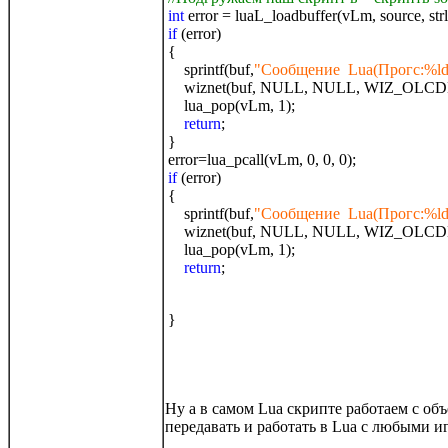
int
error = luaL_loadbuffer(vLm, source, str
if
(error)
{
sprintf(buf,
"Сообщение Lua(Прогс:%ld
wiznet(buf, NULL, NULL, WIZ_OLCD
lua_pop(vLm, 1);
return
;
}
error=lua_pcall(vLm, 0, 0, 0);
if
(error)
{
sprintf(buf,
"Сообщение Lua(Прогс:%ld
wiznet(buf, NULL, NULL, WIZ_OLCD
lua_pop(vLm, 1);
return
;
}
Ну а в самом Lua скрипте работаем с об
передавать и работать в Lua с любыми и