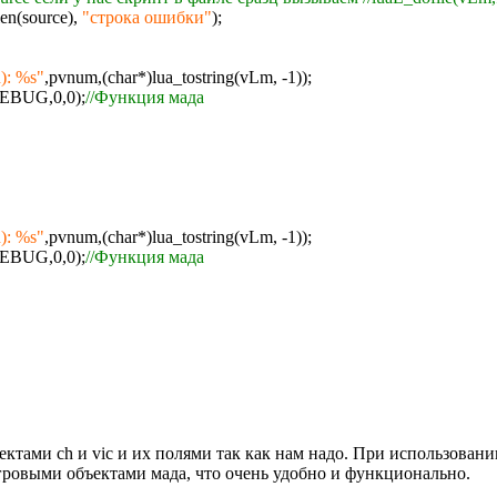
len(source),
"строка ошибки"
);
): %s"
,pvnum,(char*)lua_tostring(vLm, -1));
EBUG,0,0);
//Функция мада
): %s"
,pvnum,(char*)lua_tostring(vLm, -1));
EBUG,0,0);
//Функция мада
ъектами ch и vic и их полями так как нам надо. При использова
гровыми объектами мада, что очень удобно и функционально.