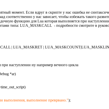
ный момент. Если вдруг в скрипте у нас ошибка не синтаксичес
ад соответственно у нас зависает, чтобы избежать такого разв
ладочную функцию для Lua которая выполняется при наступлени
тами типа: LUA_MASKCALL - подробности смотрите в руководс
ASKCALL | LUA_MASKRET | LUA_MASKCOUNT|LUA_MASKLINE
 при наступлении ну например вечного цикла
Debug *ar)
>time_out_script)
и выполнения, выполнение преврвано."
);