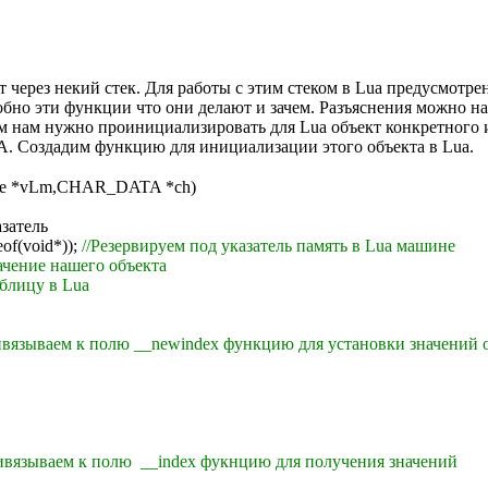
 через некий стек. Для работы с этим стеком в Lua предусмотр
обно эти функции что они делают и зачем. Разъяснения можно на
им нам нужно проинициализировать для Lua объект конкретного и
. Создадим функцию для инициализации этого объекта в Lua.
tate *vLm,CHAR_DATA *ch)
азатель
of(void*));
//Резервируем под указатель память в Lua машине
ачение нашего объекта
аблицу в Lua
вязываем к полю __newindex функцию для установки значений о
ивязываем к полю __index фукнцию для получения значений