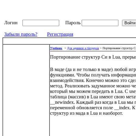
Логин
Пароль
Забыли пароль?
Регистрация
Учебник
>
Для админов и билдеров
> Портирование структур Си
Портирование структур Си в Lua, преры
В маде (да и не только в маде) любой иг
функциями. Чтобы получать информацию 
взаимодействия. Конечно можно это сдел
метод. Реализовать задуманное можно ч
который мы можем передать в
Lua
. С
use
таблица (массив) в
Lua
имеют свою метат
__
newindex
. Каждый раз когда в
Lua
мы 
переменной обновляется поле __
index
. 
структур из мада в
Lua
и наоборот.