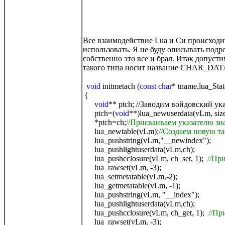
Все взаимодействие Lua и Си происходит
использовать. Я не буду описывать подр
собственно это все и брал. Итак допуст
такого типа носит название CHAR_DATA
void
initmetach (
const char
* tname,lua_S
{
void
** ptch; //Заводим войдовский ук
ptch=(
void
**)lua_newuserdata(vLm, size
*ptch=ch;
//Присваиваем указателю зн
lua_newtable(vLm);
//Создаем новую т
lua_pushstring(vLm,"__newindex");
lua_pushlightuserdata(vLm,ch);
lua_pushcclosure(vLm, ch_set, 1);
//При
lua_rawset(vLm, -3);
lua_setmetatable(vLm,-2);
lua_getmetatable(vLm, -1);
lua_pushstring(vLm, "__index");
lua_pushlightuserdata(vLm,ch);
lua_pushcclosure(vLm, ch_get, 1);
//Пр
lua_rawset(vLm, -3);