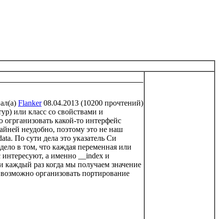
ал(а)
Flanker
08.04.2013 (10200 прочтений)
тур) или класс со свойствами и
о огрганизовать какой-то интерфейс
айней неудобно, поэтому это не наш
data
. По сути дела это указатель Си
 дело в том, что каждая переменная или
 интересуют, а именно __
index
и
и каждый раз когда мы получаем значение
и возможно организовать портирование