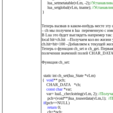
lua_setmetatable(vLm, -2);
//Устанавлив
lua_setglobal(vLm, tname);
//Устанавли
}
Теперь вызвав в каком-нибудь месте эту
– ch мы получим в lua переменную с име
В Lua это будет выглядеть например так:
local hit=ch.hit --Получаем кол-во жизни
ch.hit=hit+100 –Добавляем к текущей жи
Теперь о функция ch_set и ch_get. Перва
полечения значений полей CHAR_DATA 
Функция ch_set:
static int ch_set(lua_State *vLm)
{
void
** pch;
CHAR_DATA *ch;
const char
*var;
var= luaL_checkstring(vLm, 2);
//Получ
pch=(void**)lua_touserdata(vLm,1);
//
if
(pch==NULL)
return
0;
ch=*pch;