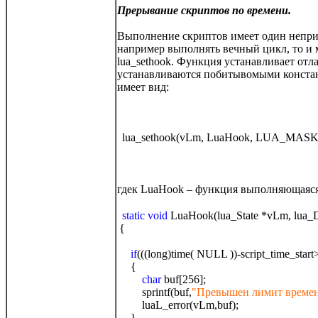
Прерывание скриптов по времени.
Выполнение скриптов имеет один неприят
например выполнять вечный цикл, то и м
lua_sethook. Функция устанавливает от
устанавливаются побитывомыми констан
имеет вид:
lua_sethook(vLm, LuaHook, LUA_M
гдек LuaHook – функция выполняющаяся
static void
LuaHook(lua_State *vLm, lua_
{
if
(((long)time( NULL ))-script_time_start
{
char
buf[256];
sprintf(buf,
"Превышен лимит времен
luaL_error(vLm,buf);
}