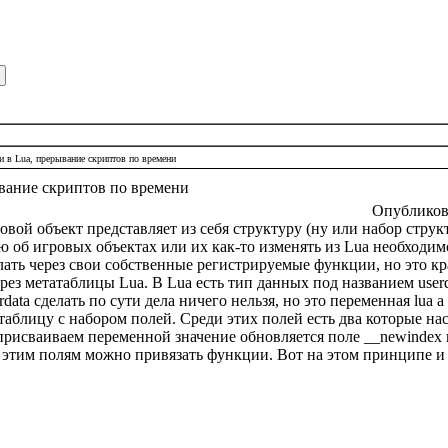
 в Lua, прерывание скриптов по времени
вание скриптов по времени
Опубликов
ровой объект представляет из себя структуру (ну или набор струк
об игровых объектах или их как-то изменять из
Lua
необходим
ать через свои собственные регистрируемые функции, но это кр
ерез метатаблицы
Lua
. В
Lua
есть тип данных под названием
user
rdata
сделать по сути дела ничего нельзя, но это переменная
lua
а
аблицу с набором полей. Среди этих полей есть два которые нас
присваиваем переменной значение обновляется поле __
newindex
К этим полям можно привязать функции. Вот на этом принципе 