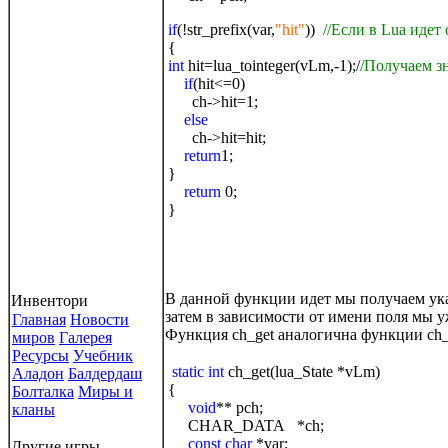
if
(!str_prefix(var,
"hit"
))
//Если в Lua идет
{
int
hit=lua_tointeger(vLm,-1);/
/Получаем зн
if
(hit<=0)
ch->hit=1;
else
ch->hit=hit;
return
1;
}
return
0;
}
В данной функции идет мы получаем ука
Инвентори
затем в зависимости от имени поля мы у
Главная
Новости
Функция ch_get аналогична функции ch_s
миров
Галерея
Ресурсы
Учебник
static int
ch_get(lua_State *vLm)
Аладон
Балдердаш
{
Болталка
Миры и
void
** pch;
кланы
CHAR_DATA *ch;
const char
*var;
Другие игры