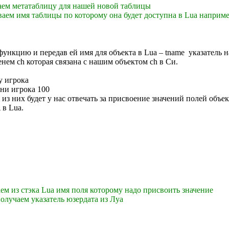
аем метатаблицу для нашей новой таблицы
ваем имя таблицы по которому она будет доступна в Lua наприме
 функцию и передав ей имя для объекта в Lua – tname указатель 
нем ch которая связана с нашим объектом ch в Си.
 у игрока
зни игрока 100
я из них будет у нас отвечать за присвоение значений полей объ
в Lua.
аем из стэка Lua имя поля которому надо присвоить значение
Получаем указатель юзердата из Луа