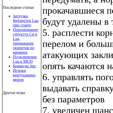
прокачавшиеся п
Последние статьи
Загрузка
будут удалены в 
библиотек Lua
при старте
5. расплести кор
Портирование
структур Си в
Lua,
перелом и больш
прерывание
скриптов по
атакующих закли
времени
Подключение
Lua к MUD
опять качаются н
Команды Jmc
Игроки
6. управлять пог
виртуальных
миров
выдавать справк
Другие игры
без параметров
7. увеличен шан