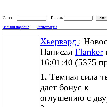
Логин
Пароль
Забыли пароль?
Регистрация
Хьервард
: Ново
Написал
Flanker
16:01:40
(
5375 п
1. Т
емная сила т
дает бонус к
оглушению с дву