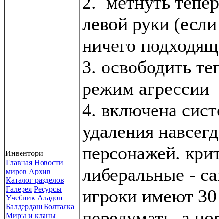
2. метнуть тепер
левой руки (если
ничего подходящ
3. освободить те
режим агрессии
4. включена сист
удаления навсег
персонажей. кри
Инвентори
Главная
Новости
либеральные - с
миров
Архив
Каталог разделов
Галерея
Ресурсы
игроки имеют 3
Учебник
Аладон
Балдердаш
Болталка
передумать, а н
Миры и кланы