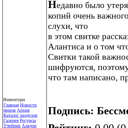
Н
едавно было утеря
копий очень важного
слухи, что
в этом свитке расск
Алантиса и о том чт
Свитки такой важнос
шифруются, поэтому
что там написано, п
Инвентори
Главная
Новости
Подпись: Бессм
миров
Архив
Каталог разделов
Галерея
Ресурсы
Рейтинг:
0.00 (0
Учебник
Аладон