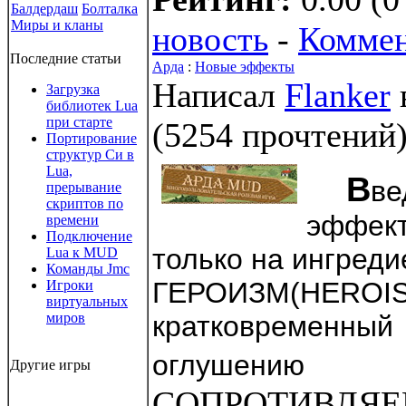
Балдердаш
Болталка
Миры и кланы
новость
-
Коммен
Последние статьи
Арда
:
Новые эффекты
Написал
Flanker
Загрузка
библиотек Lua
при старте
(
5254 прочтений
Портирование
структур Си в
Lua,
В
ве
прерывание
скриптов по
эффект
времени
Подключение
только на ингреди
Lua к MUD
Команды Jmc
ГЕРОИЗМ(HEROIS
Игроки
виртуальных
миров
кратковременны
оглушению
Другие игры
СОПРОТИВЛЯЕ