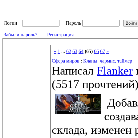
Логин
Пароль
Забыли пароль?
Регистрация
«
1
...
62
63
64
(65)
66
67
»
Сфера миров
:
Кланы, чармис, таймер
Написал
Flanker
(
5517 прочтений
Добав
создав
склада, изменен 