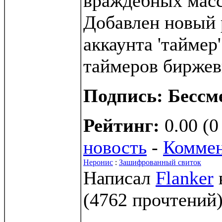
враждебных масс
Добавлен новый
аккаунта 'таймер
таймеров биржев
Подпись: Бессм
Рейтинг:
0.00 (0
новость
-
Коммен
Неронис
:
Зашифрованный свиток
Написал
Flanker
(
4762 прочтений