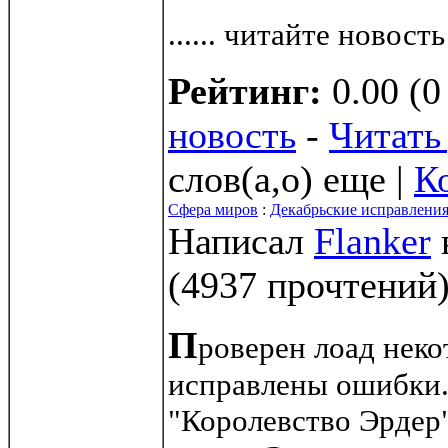
...... читайте новост
Рейтинг:
0.00 (0
новость
-
Читать 
слов(а,о) еще |
К
Сфера миров
:
Декабрьские исправлени
Написал
Flanker
(
4937 прочтений
П
роверен лоад неко
исправлены ошибки.
"Королевство Эрдер"