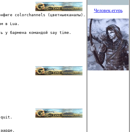
Человек-егерь
онфиге colorchannels (цветныеканалы).
ам в Lua.
ть у бармена командой say time.
 quit.
гаарде.