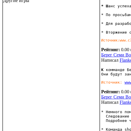
Другие игры
* Ш
анс успех
* По просьба
* Для разраб
* Вторжение 
Источник:www.c
Рейтинг:
0.00 
Берег Семи В
Написал
Flank
К
 комманде Б
Они будут за
Источник: 
ww
Рейтинг:
0.00 
Берег Семи В
Написал
Flank
* Немного по
  Следование
  Подробнее 
* Команда sh