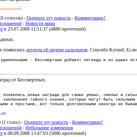
Семи воплощений
(0 голосов) -
Оцените эту новость
-
Комментарии?
оплощений
:
Новости мира
er
в 23.07.2009 11:51:37
(
4880 прочтений
)
адинах.
е появилась
легенда об ордене паладинов
. Спасибо Kyrand. Есл
 ущемленными - Бессмертные добавят легенды и из ваших ис
град от Бессмертных.
х появились новые награды для самых умных, смелых и силь
: заклинания тайного знания, которые могут быть сильными
рыми и простыми, вот только долговечными никогда не быва
.ru
 (1 голос) -
Оцените эту новость
-
Комментарии?
оплощений
:
Небольшие изменения
er
в 08.09.2008 13:47:03
(
5886 прочтений
)