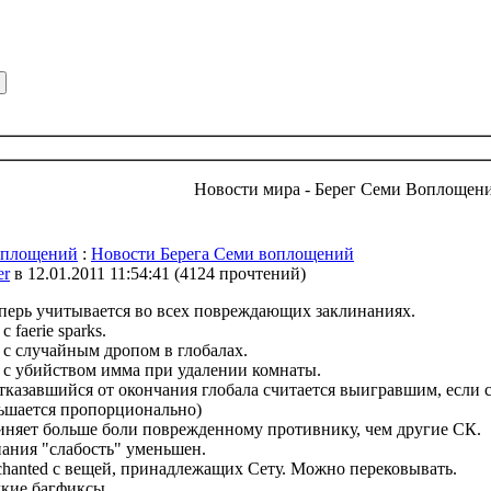
Новости мира - Берег Семи Воплощен
оплощений
:
Новости Берега Семи воплощений
er
в 12.01.2011 11:54:41
(
4124 прочтений
)
перь учитывается во всех повреждающих заклинаниях.
 faerie sparks.
 с случайным дропом в глобалах.
 с убийством имма при удалении комнаты.
тказавшийся от окончания глобала считается выигравшим, если 
ьшается пропорционально)
няет больше боли поврежденному противнику, чем другие СК.
ания "слабость" уменьшен.
chanted с вещей, принадлежащих Сету. Можно перековывать.
кие багфиксы.