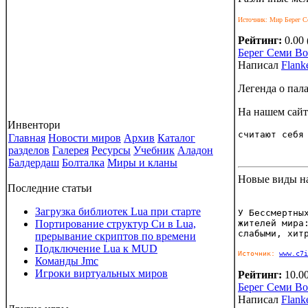
Источник: Мир Берег 
Рейтинг:
0.00 
Берег Семи В
Написал
Flank
Легенда о пал
На нашем сайт
Инвентори
считают себя
Главная
Новости миров
Архив
Каталог
разделов
Галерея
Ресурсы
Учебник
Аладон
Балдердаш
Болталка
Миры и кланы
Новые виды на
Последние статьи
Загрузка библиотек Lua при старте
У Бессмертны
жителей мира
Портирование структур Си в Lua,
слабыми, хит
прерывание скриптов по времени
Подключение Lua к MUD
Источник: 
www.c7i
Команды Jmc
Игроки виртуальных миров
Рейтинг:
10.00
Берег Семи В
Написал
Flank