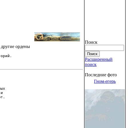
Поиск
и другие ордены
торий.
Расширенный
поиск
Последние фото
Гном-егерь
ных
 и
ют.