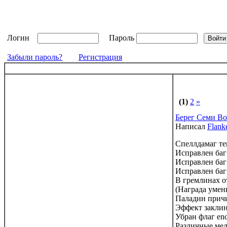
Логин
Пароль
Забыли пароль?
Регистрация
(1)
2
»
Берег Семи В
Написал
Flank
Спеллдамаг те
Исправлен баг с
Исправлен баг
Исправлен баг
В гремлинах о
(Награда умен
Паладин причи
Эффект заклин
Убран флаг en
Различные мел