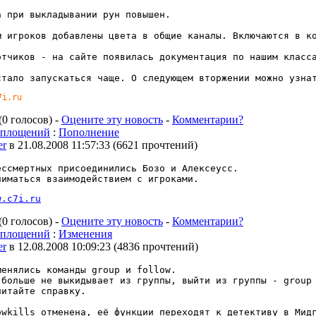
а при выкладывании рун повышен.
м игроков добавлены цвета в общие каналы. Включаются в к
отчиков - на сайте появилась документация по нашим класс
стало запускаться чаще. О следующем вторжении можно узна
7i.ru 
(0 голосов) -
Оцените эту новость
-
Комментарии?
оплощений
:
Пополнение
er
в 21.08.2008 11:57:33
(
6621 прочтений
)
ессмертных присоединились Бозо и Алексеусс.
ниматься взаимодействием с игроками.
w.c7i.ru
(0 голосов) -
Оцените эту новость
-
Комментарии?
оплощений
:
Изменения
er
в 12.08.2008 10:09:23
(
4836 прочтений
)
менялись команды group и follow.
 больше не выкидывает из группы, выйти из группы - group
читайте справку.
owkills отменена, её функции переходят к детективу в Мид