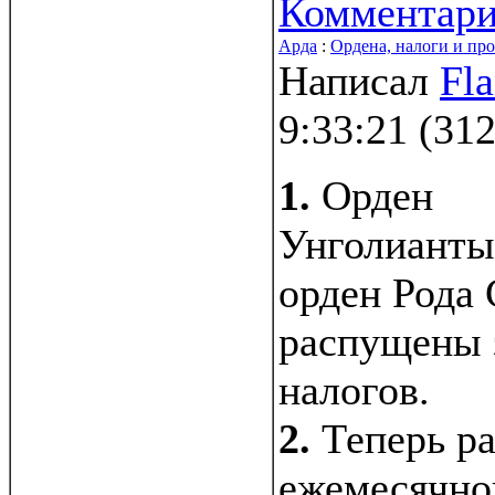
Комментар
Арда
:
Ордена, налоги и про
Написал
Fl
9:33:21
(
312
1.
Орден
Унголианты
орден Рода
распущены 
налогов.
2.
Теперь р
ежемесячног