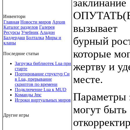
заклинание
ОПУТАТЬ(
Инвентори
Главная
Новости миров
Архив
вызывает
Каталог разделов
Галерея
Ресурсы
Учебник
Аладон
бурный рост
Балдердаш
Болталка
Миры и
кланы
которые мог
Последние статьи
жертву и уд
Загрузка библиотек Lua при
старте
Портирование структур Си
месте.
в Lua, прерывание
скриптов по времени
Подключение Lua к MUD
Параметры 
Команды Jmc
Игроки виртуальных миров
могут быть
Другие игры
откорректи