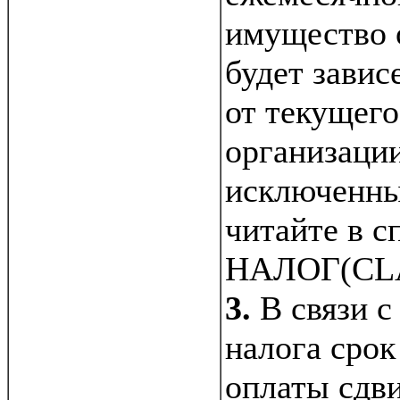
имущество 
будет завис
от текущего
организации
исключенны
читайте в с
НАЛОГ(CL
3.
В связи с
налога сро
оплаты сдви