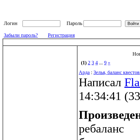
Логин
Пароль
Забыли пароль?
Регистрация
Но
(1)
2
3
4
...
9
»
Арда
:
Зелья, баланс квестов
Написал
Fl
14:34:41
(
33
Произведе
ребаланс