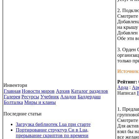
2. Подклю
Смотрите 
Добавлена
на крышу 
Добавлен 
Обе эти в
3. Орден 
организац
только пр
Источник
Рейтинг:
Инвентори
Арда
:
Аре
Главная
Новости миров
Архив
Каталог разделов
Написал
F
Галерея
Ресурсы
Учебник
Аладон
Балдердаш
Болталка
Миры и кланы
1. Предла
Последние статьи
групповой
Смотрите 
Загрузка библиотек Lua при старте
Для актив
Портирование структур Си в Lua,
взял бы н
прерывание скриптов по времени
все желаю