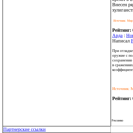
Внесен ря
хулиганст
Источник: Ми
Рейтинг:
Арда
:
Но
Написал
F
При отладке
оружие с п
сохранения
в сражениях
коэффициент
Источник: 
Рейтинг:
Рекламко
Партнерские ссылки