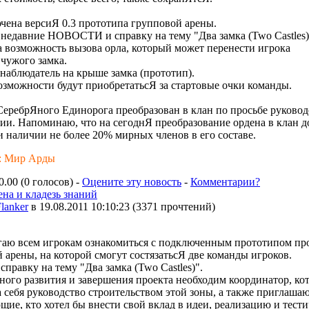
чена версиЯ 0.3 прототипа групповой арены.
недавние НОВОСТИ и справку на тему "Два замка (Two Castles)
 возможность вызова орла, который может перенести игрока
чужого замка.
наблюдатель на крыше замка (прототип).
озможности будут приобретатьсЯ за стартовые очки команды.
СеребрЯного Единорога преобразован в клан по просьбе руковод
ии. Напоминаю, что на сегоднЯ преобразование ордена в клан 
и наличии не более 20% мирных членов в его составе.
: Мир Арды
0.00 (0 голосов) -
Оцените эту новость
-
Комментарии?
на и кладезь знаний
lanker
в 19.08.2011 10:10:23
(
3371 прочтений
)
гаю всем игрокам ознакомиться с подключенным прототипом пр
 арены, на которой смогут состязатьсЯ две команды игроков.
справку на тему "Два замка (Two Castles)".
ного развития и завершения проекта необходим координатор, ко
а себя руководство строительством этой зоны, а также приглаша
щие, кто хотел бы внести свой вклад в идеи, реализацию и тест