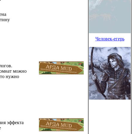
ена
лтину
Человек-егерь
логов.
комнат можно
это нужно
ия эффекта
е