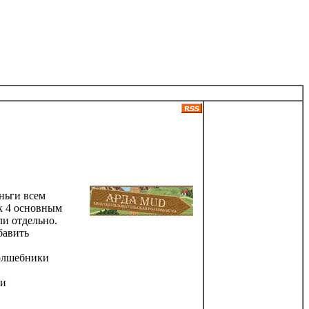
ньги всем
к 4 основным
и отдельно.
бавить
волшебники
ти