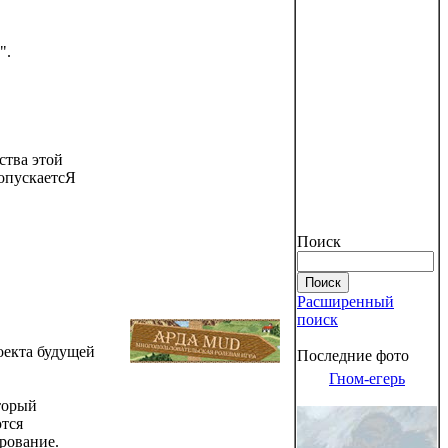
".
ства этой
допускаетсЯ
Поиск
Расширенный
поиск
оекта будущей
Последние фото
Гном-егерь
торый
ются
ирование.