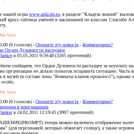
те нашей игры
www.arda.pp.ru
, в разделе "Кладезь знаний" вылож
аЯ кросс-таблица умений и заклинаний по классам. Спасибо А
оту.
Мир Арды
0.00 (0 голосов) -
Оцените эту новость
-
Комментарии?
ан Орден Духовности распущен
lanker
в 05.05.2011 9:59:48
(
3265 прочтений
)
бием сообщаем, что Орден Духовности распущен за неуплату на
во организации не делало попыток исправить ситуацию. Часть 
ь в музей (в составе зоны "Комнаты кланов прошлого"), однако 
 особо.
Мир Арды
0.00 (0 голосов) -
Оцените эту новость
-
Комментарии?
менения в приглашении
lanker
в 24.02.2011 12:19:45
(
3997 прочтений
)
ШЕНИЕ(PROMPT) теперь можно включить отображение налич
ьмы" (для персонажей, которых обжигает солнце), а также игрово
4-часовом формате.