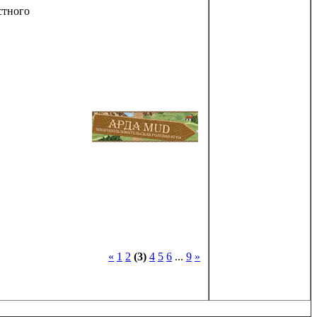
стного
«
1
2
(3)
4
5
6
...
9
»