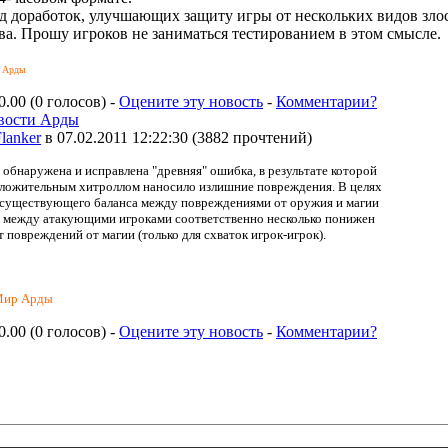
д доработок, улучшающих защиту игры от нескольких видов зло
ва. Прошу игроков не заниматься тестированием в этом смысле.
р Арды
0.00 (0 голосов) -
Оцените эту новость
-
Комментарии?
вости Арды
lanker
в 07.02.2011 12:22:30
(
3882 прочтений
)
 обнаружена и исправлена "древняя" ошибка, в результате которой
оложительным хитроллом наносило излишние повреждения. В целях
 существующего баланса между повреждениями от оружия и магии
 между атакующими игроками соответственно несколько понижен
 повреждений от магии (только для схваток игрок-игрок).
Мир Арды
0.00 (0 голосов) -
Оцените эту новость
-
Комментарии?