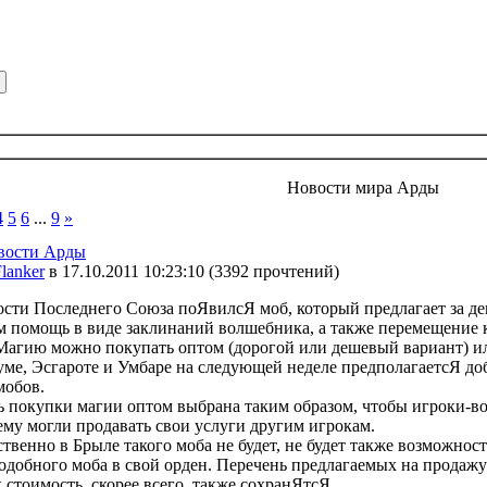
Новости мира Арды
4
5
6
...
9
»
вости Арды
lanker
в 17.10.2011 10:23:10
(
3392 прочтений
)
ости Последнего Союза поЯвилсЯ моб, который предлагает за де
 помощь в виде заклинаний волшебника, а также перемещение 
Магию можно покупать оптом (дорогой или дешевый вариант) ил
ме, Эсгароте и Умбаре на следующей неделе предполагаетсЯ до
мобов.
 покупки магии оптом выбрана таким образом, чтобы игроки-
му могли продавать свои услуги другим игрокам.
твенно в Брыле такого моба не будет, не будет также возможнос
подобного моба в свой орден. Перечень предлагаемых на продажу
х стоимость, скорее всего, также сохранЯтсЯ.