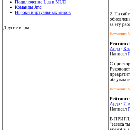
Подключение Lua к MUD
Команды Jmc
Игроки виртуальных миров
2. На сай
обновленн
за эту раб
Другие игры
Источник: 
Рейтинг:
Арда
:
Кл
Написал
F
С прискор
Руководст
превратит
обсуждать
Источник: 
Рейтинг:
Арда
:
Из
Написал
F
В ПРИГЛА
"завеса т
времЯ в 2