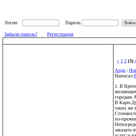
Логин
Пароль
Забыли пароль?
Регистрация
«
1
2
(3)
Арда
:
Но
Написал
F
1. В Креп
желающим
городам. 
В Карн-Ду
таких же 
Стоимость
по-прежне
Непосредс
заказать 
услуг и и