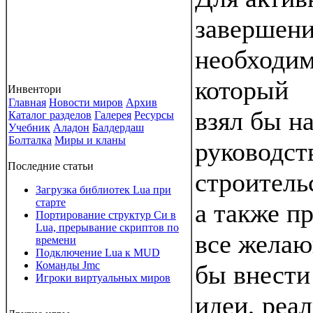
завершени
необходим
который
Инвентори
Главная
Новости миров
Архив
взял бы на
Каталог разделов
Галерея
Ресурсы
Учебник
Аладон
Балдердаш
Болталка
Миры и кланы
руководст
Последние статьи
строитель
Загрузка библиотек Lua при
старте
а также п
Портирование структур Си в
Lua, прерывание скриптов по
все желаю
времени
Подключение Lua к MUD
Команды Jmc
бы внести
Игроки виртуальных миров
идеи, реа