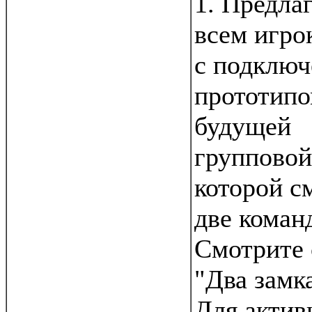
1. Предла
всем игро
с подклю
прототипо
будущей
групповой
которой с
две коман
Смотрите 
"Два замка
Для актив