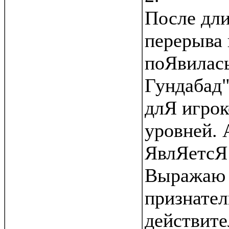
После дли
перерыва 
поЯвилась
Гундабад
длЯ игрок
уровней. 
ЯвлЯетсЯ
Выражаю 
признател
действите