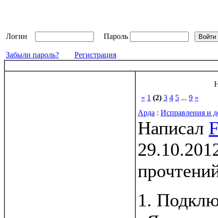
Логин
Пароль
Забыли пароль?
Регистрация
Н
«
1
(2)
3
4
5
...
9
»
Арда
:
Исправления и д
Написал
F
29.10.201
прочтени
1. Подкл