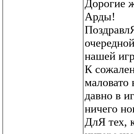
Дорогие 
Арды!
ПоздравлЯ
очередно
нашей иг
К сожале
маловато 
давно в и
ничего но
ДлЯ тех, 