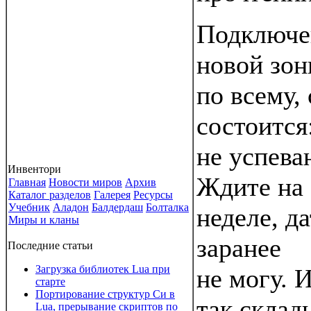
Подключе
новой зон
по всему, 
состоится:
не успева
Инвентори
Ждите на
Главная
Новости миров
Архив
Каталог разделов
Галерея
Ресурсы
Учебник
Аладон
Балдердаш
Болталка
неделе, да
Миры и кланы
заранее
Последние статьи
Загрузка библиотек Lua при
не могу. 
старте
Портирование структур Си в
так склад
Lua, прерывание скриптов по