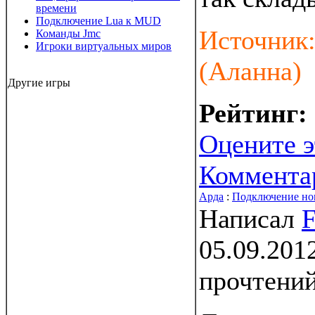
времени
Подключение Lua к MUD
Источник
Команды Jmc
Игроки виртуальных миров
(Аланна)
Другие игры
Рейтинг:
Оцените э
Коммента
Арда
:
Подключение но
Написал
F
05.09.201
прочтени