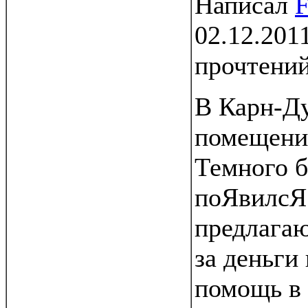
Написал
F
02.12.201
прочтени
В Карн-Ду
помещен
Темного б
поЯвилсЯ 
предлага
за деньг
помощь в 