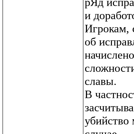
рЯд испр
и доработ
Игрокам,
об исправ
начислено
сложности
славы.
В частнос
засчитыва
убийство 
случае,