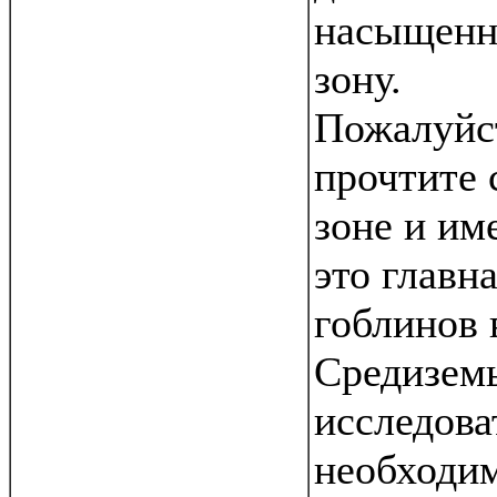
насыщенн
зону.
Пожалуйс
прочтите 
зоне и име
это главн
гоблинов 
Средиземь
исследова
необходи