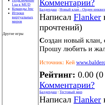
Комментарии?
Подключение
Lua к MUD
Команды Jmc
Балдердаш
:
Новый клан - Орден инкви
Игроки
Написал
Flanker
виртуальных
миров
прочтений
)
Другие игры
С
оздан новый клан,
Прошу любить и жал
Источник: Кей
www.balderd
Рейтинг:
0.00 (0
Комментарии?
Балдердаш
:
Тестовый мир
Написал
Flanker