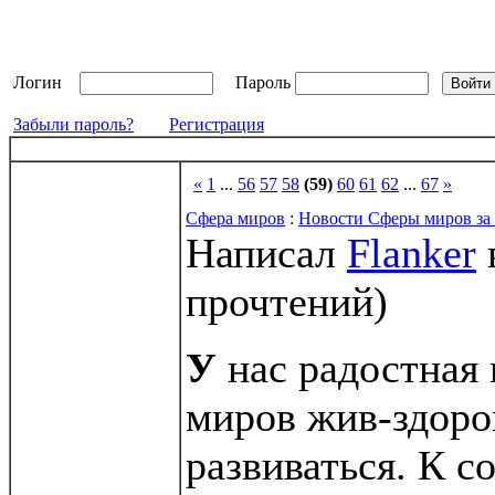
Логин
Пароль
Забыли пароль?
Регистрация
«
1
...
56
57
58
(59)
60
61
62
...
67
»
Сфера миров
:
Новости Сферы миров за 
Написал
Flanker
прочтений
)
У
нас радостная 
миров жив-здоро
развиваться. К 