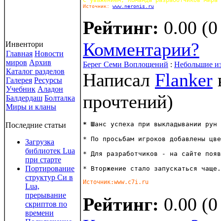
С уважением, Команда разработчиков мира 
Источник: 
www.neronis.ru
Рейтинг:
0.00 (0
Комментарии?
Инвентори
Главная
Новости
миров
Архив
Берег Семи Воплощений
:
Небольшие и
Каталог разделов
Написал
Flanker
Галерея
Ресурсы
Учебник
Аладон
прочтений
)
Балдердаш
Болталка
Миры и кланы
* Ш
анс успеха при выкладывании рун 
Последние статьи
* По просьбам игроков добавлены цве
Загрузка
библиотек Lua
* Для разработчиков - на сайте появ
при старте
Портирование
* Вторжение стало запускаться чаще.
структур Си в
Источник:www.c7i.ru 
Lua,
прерывание
Рейтинг:
0.00 (0
скриптов по
времени