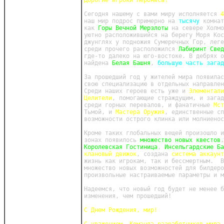
Дорогие игроки Нерониса!
Сегодня нашему с вами миру исполняется 
4
наш мир подрос примерно на 
тысячу
 комнат
как 
Горы Вечной Мерзлоты
 на севере Холмо
уютно расположившийся на берегу Моря Кос
джунглях у подножия Сумеречных Гор, леге
среди прочего расположился 
Лабиринт Свед
где-то далеко на юго-востоке. В дебрях о
найдена 
Белая Башня
, 
большую часть загад
За прошедший год у жителей мира появилас
свою специализацию в отдельных направлен
Среди наших героев есть уже и 
Элементали
Целители
, помогающие страждущим, и загад
среди горных перевалов, и фанатичные 
Мст
Тьмой, и 
Мастера Оружия
, единственные сп
возможности острого клинка или молниенос
Кроме таких глобальных вещей произошло 
зонах появилось 
множество новых квестов
,
Королевская Гостиница
, 
Инсельгардские Ба
клановый движок
, создана 
система аккаунт
жизнь как игрокам, так и бессмертным.  В
множество новых возможностей для билдеро
произвольные настраиваемые параметры и м
Надеемся, что новый год будет не менее 
изменения, чем прошедший!
С Днем Рождения, мир!