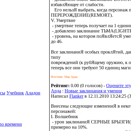
избавлЯющее от слабости.
Его нельзЯ выбрать, когда персонаж п
ПЕРЕРОЖДЕНИЕ(REMORT).
V. Умертвие
- умертвие теперь получает на 1 едини
- добавлено заклинание ТЬМА(LIGHT
- уровень, на котором поЯвлЯетсЯ 
до 46.
Все заклинаниЯ особых проклЯтий, да
типу
повреждений (к рубЯщему оружию, к ог
теперь все они требуют 50 единиц маги
Источник: Мир Арды
Рейтинг:
0.00 (0 голосов) -
Оцените эту
Арда
:
Новые заклинания и умения
рсы
Учебник
Аладон
Написал
Flanker
в 12.11.2010 13:24:25
(
Внесены следующие изменениЯ в неко
персонажей:
I. Волшебник
- урон заклинаниЯ СЕРНЫЕ БРЫЗГИ
по времени
примерно на 10%.