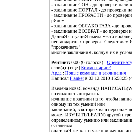
- заклинание СОН - до проверки налич
- заклинание ПОРТАЛ - до проверки н
- заклинание ПРОРАСТИ - до проверки 
рЯдом
- заклинание ОБЛАКО ГАЗА - до прове
- заклинание ВОЗВРАТ - до проверки 
ДаннаЯ ситуациЯ имела место вообще 
нестандартных проверок. Следствием 
"прокачивать"
многие заклинаниЯ, колдуЯ их в услови
Рейтинг:
0.00 (0 голосов) -
Оцените эту
слов(а,о) еще |
Комментарии?
Арда
:
Новые команды и заклинания
Написал
Flanker
в 03.12.2010 15:58:25
(
Введена новаЯ команда НАПИСАТЬ(WR
возможность потратить
излишние практики на то, чтобы напис
одному из тех умений или
заклинаний, в которых ваш персонаж 
может ИЗУЧИТЬ(LEARN) другой игрок. 
определенному умению или заклинанию
остальном
она такаЯ же, как и уже привычные иг