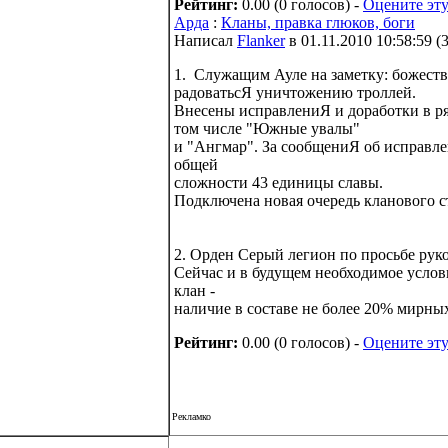
Рейтинг:
0.00 (0 голосов) -
Оцените эту
Арда
:
Кланы, правка глюков, боги
Написал
Flanker
в 01.11.2010 10:58:59
(
1. Служащим Ауле на заметку: божеств
радоватьсЯ уничтожению троллей.
Внесены исправлениЯ и доработки в ря
том числе "Южные увалы"
и "Ангмар". За сообщениЯ об исправл
общей
сложности 43 единицы славы.
Подключена новая очередь кланового с
2. Орден Серый легион по просьбе руко
Сейчас и в будущем необходимое услов
клан -
наличие в составе не более 20% мирны
Рейтинг:
0.00 (0 голосов) -
Оцените эту
Рекламко