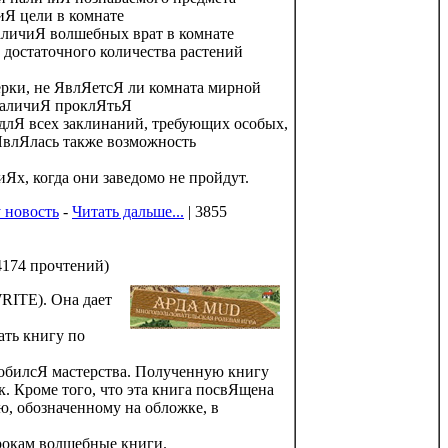
иЯ цели в комнате
аличиЯ волшебных врат в комнате
достаточного количества растений
рки, не ЯвлЯетсЯ ли комната мирной
наличиЯ проклЯтьЯ
длЯ всех заклинаний, требующих особых,
ЯвлЯлась также возможность
Ях, когда они заведомо не пройдут.
 новость
-
Читать дальше...
| 3855
4174 прочтений
)
ITE). Она дает
ать книгу по
добилсЯ мастерства. Полученную книгу
Кроме того, что эта книга посвЯщена
, обозначенному на обложке, в
рокам волшебные книги.