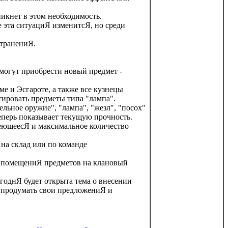
никнет в этом необходимость.
 эта ситуациЯ изменитсЯ, но среди
странениЯ.
гут приобрести новый предмет -
е и Эсгароте, а также все кузнецы
тировать предметы типа "лампа".
льное оружие", "лампа", "жезл", "посох"
ерь показывает текущую прочность.
еющеесЯ и максимальное количество
 на склад или по команде
 помещениЯ предметов на клановый
егоднЯ будет открыта тема о внесении
 продумать свои предложениЯ и