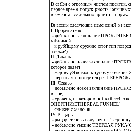
В свЯзи с огромным числом практик, с
первое времЯ популЯрность "обычных"
временем все должно прийти в норму.
Внесены следующие изменениЯ в некот
I. Прорицатель
- добавлено заклинание ПРОКЛЯТЬЕ
уЯзвимой
к рубЯщему оружию (этот тип поврежд
'гибкое').
II. Дикарь
- добавлено новое заклинание ПР
которое делает
жертву уЯзвимой к тупому оружию. Эт
персонаж проходит через ПЕРЕРО
III. Лекарь
- добавлено новое заклинание ПР
выше).
- уровень, на котором поЯвлЯетсЯ з
ЭНЕРГИИ(ETHEREAL FUNNEL),
снижен с 50 до 38.
IV. Рыцарь
- рыцарь теперь получает на 1 единиц
- добавлено умение ТВЕРДАЯ РУКА(G
- добавлено новое заклинание ВО