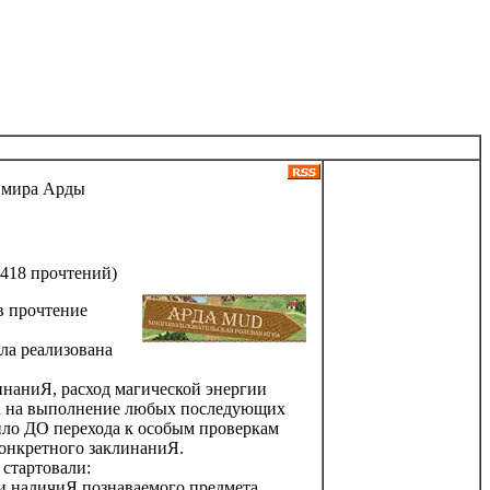
 мира Арды
418 прочтений
)
 прочтение
а реализована
инаниЯ, расход магической энергии
ка на выполнение любых последующих
ило ДО перехода к особым проверкам
онкретного заклинаниЯ.
 стартовали:
и наличиЯ познаваемого предмета