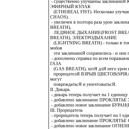
- существенно улучшены заклинан
ЭФИРНЫЙ КУЛАК
(ETHEREAL FIST). Несколько улуч
CHAOS).
- увеличен в полтора раза урон з
BREATH),
ЛЕДЯНОЕ ДЫХАНИЕ(FROST BREA
BREATH), ЭЛЕКТРОДЫХАНИЕ
(LIGHTNING BREATH) - только в том с
мобов
эти заклинаниЯ сохранились - и они п
- дополнена справка по всем поража
ГАЗА
(GAS BREATH), хотЯ длЯ него урон не
прорицателЯ ВЗРЫВ ЦВЕТОВ(SPIRAL 
могут
повреждатьсЯ и уничтожатьсЯ.
II. Дикарь
- дикарь теперь получает на 1 единиц
- добавлено заклинание ПРОКЛЯТЬ
- добавлено новое заклинание БУРАН
III. Прорицатель
- прорицатель теперь получает на 1 е
- добавлено заклинание ПРОКЛЯТЬ
- добавлено новое заклинание ОГН