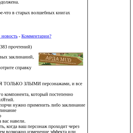
одолжена.
е-что в старых волшебных книгах
 новость
-
Комментарии?
383 прочтений
)
овых заклинаний,
трите справку
ьсЯ ТОЛЬКО ЗЛЫМИ персонажами, и все
го компонента, который постепенно
клЯтий.
порчи нужно применить либо заклинание
линание
о
 вас навели.
ь, когда ваш персонаж проходит через
возможно изменение эффекта или