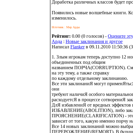
Доработка различных классов будет пр
Появились новые волшебные книги. Ко
изменилось.
Источник : Мир Арды
Рейтинг:
0.00 (0 голосов) -
Оцените эту
Арда
:
Новые заклинания и другое
Написал
Flanker
в 09.11.2010 11:50:36
(
3
1. Злым игрокам теперь доступно 12 н
объединенных под общим
названием ПОРЧА(CORRUPTION). Смо
на эту тему, а также справку
по каждому отдельному заклинанию.
Все эти заклинаниЯ могут применЯт
они
требуют наличиЯ особого материально
расходуетсЯ в процессе сотворениЯ за
ДлЯ избавлениЯ от вредных эффектов 
ИЗБАВЛЕНИЕ(ABOLITION), либо зак
ПРОЯСНЕНИЕ(CLARIFICATION) - эт
зависит от того, какую именно порчу на
Все 14 новых заклинаний можно выбрат
ПЕРЕРОЖДЕНИЕ(REMORT). В будущем 