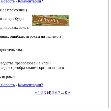
 новость
-
Комментарии?
3833 прочтений
)
о теперь будет
д игровых зон, в
енных ошибках игрокам начислено в
троительства.
водства преобразован в клан!
ие для преобразования организации в
х игроков.
 новость
-
Комментарии?
«
1
2
3
(4)
5
6
7
...
9
»