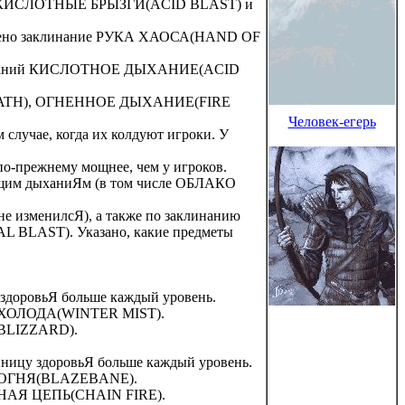
иЯ КИСЛОТНЫЕ БРЫЗГИ(ACID BLAST) и
шено заклинание РУКА ХАОСА(HAND OF
аклинаний КИСЛОТНОЕ ДЫХАНИЕ(ACID
TH), ОГНЕННОЕ ДЫХАНИЕ(FIRE
Человек-егерь
лучае, когда их колдуют игроки. У
о-прежнему мощнее, чем у игроков.
ющим дыханиЯм (в том числе ОБЛАКО
 изменилсЯ), а также по заклинанию
BLAST). Указано, какие предметы
у здоровьЯ больше каждый уровень.
Е ХОЛОДА(WINTER MIST).
(BLIZZARD).
диницу здоровьЯ больше каждый уровень.
Е ОГНЯ(BLAZEBANE).
ЕННАЯ ЦЕПЬ(CHAIN FIRE).