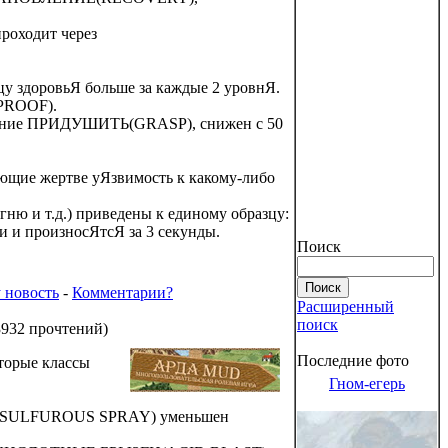
роходит через
цу здоровьЯ больше за каждые 2 уровнЯ.
PROOF).
умение ПРИДУШИТЬ(GRASP), снижен с 50
ющие жертве уЯзвимость к какому-либо
ню и т.д.) приведены к единому образцу:
и и произносЯтсЯ за 3 секунды.
Поиск
 новость
-
Комментарии?
Расширенный
поиск
3932 прочтений
)
Последние фото
торые классы
Гном-егерь
(SULFUROUS SPRAY) уменьшен