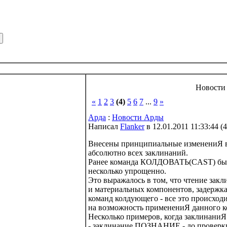
Новости
«
1
2
3
(4)
5
6
7
...
9
»
Арда
:
Новости Арды
Написал
Flanker
в 12.01.2011 11:33:44
(
4
Внесены принципиальные изменениЯ в
абсолютно всех заклинаний.
Ранее команда КОЛДОВАТЬ(CAST) был
несколько упрощенно.
Это выражалось в том, что чтение закл
и материальных компонентов, задерж
команд колдующего - все это происход
на возможность применениЯ данного к
Несколько примеров, когда заклинаниЯ
- заклинание ПОЗНАНИЕ - до проверк