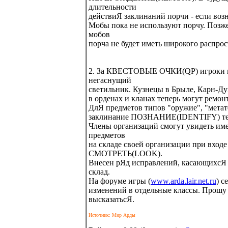
длительности
действиЯ заклинаний порчи - если воз
Мобы пока не используют порчу. Позже
мобов
порча не будет иметь широкого распро
2. За КВЕСТОВЫЕ ОЧКИ(QP) игроки мо
негаснущий
светильник. Кузнецы в Брыле, Карн-Дум
в орденах и кланах теперь могут ремон
ДлЯ предметов типов "оружие", "метате
заклинание ПОЗНАНИЕ(IDENTIFY) теп
Члены организаций смогут увидеть им
предметов
на складе своей организации при входе
СМОТРЕТЬ(LOOK).
Внесен рЯд исправлений, касающихсЯ
склад.
На форуме игры (
www.arda.lair.net.ru
) с
изменений в отдельные классы. Прошу
высказатьсЯ.
Источник: Мир Арды