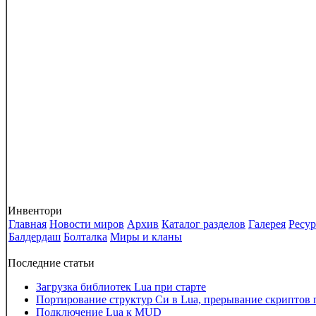
Инвентори
Главная
Новости миров
Архив
Каталог разделов
Галерея
Ресу
Балдердаш
Болталка
Миры и кланы
Последние статьи
Загрузка библиотек Lua при старте
Портирование структур Си в Lua, прерывание скриптов 
Подключение Lua к MUD