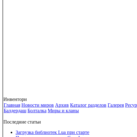
Инвентори
Главная
Новости миров
Архив
Каталог разделов
Галерея
Ресу
Балдердаш
Болталка
Миры и кланы
Последние статьи
Загрузка библиотек Lua при старте