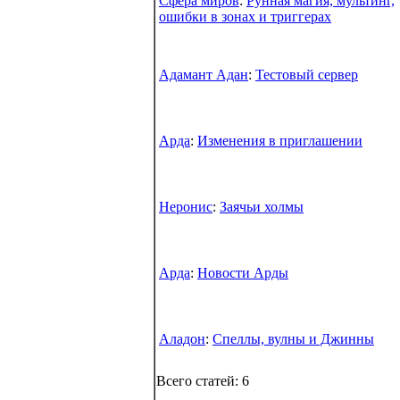
Сфера миров
:
Рунная магия, мультинг,
ошибки в зонах и триггерах
Адамант Адан
:
Тестовый сервер
Арда
:
Изменения в приглашении
Неронис
:
Заячьи холмы
Арда
:
Новости Арды
Аладон
:
Спеллы, вулны и Джинны
Всего статей: 6