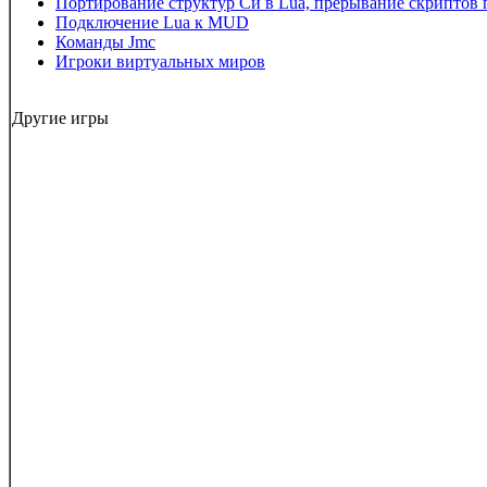
Портирование структур Си в Lua, прерывание скриптов 
Подключение Lua к MUD
Команды Jmc
Игроки виртуальных миров
Другие игры