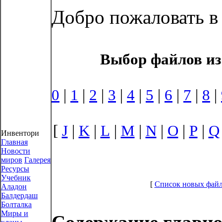
Добро пожаловать в
Выбор файлов из
0
|
1
|
2
|
3
|
4
|
5
|
6
|
7
|
8
|
[
J
|
K
|
L
|
M
|
N
|
O
|
P
|
Q
Инвентори
Главная
Новости
миров
Галерея
Ресурсы
Учебник
[
Список новых фай
Аладон
Балдердаш
Болталка
Миры и