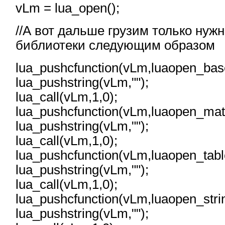
vLm = lua_open();
//А вот дальше грузим только нуж
библиотеки следующим образом
l
ua_pushcfunction(vLm,luaopen_bas
lua_pushstring(vLm,"");
lua_call(vLm,1,0);
lua_pushcfunction(vLm,luaopen_mat
lua_pushstring(vLm,"");
lua_call(vLm,1,0);
lua_pushcfunction(vLm,luaopen_tabl
lua_pushstring(vLm,"");
lua_call(vLm,1,0);
lua_pushcfunction(vLm,luaopen_stri
lua_pushstring(vLm,"");