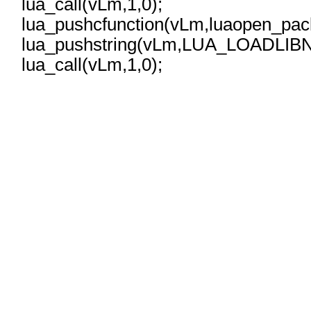
lua_call(vLm,1,0);
lua_pushcfunction(vLm,luaopen_pac
lua_pushstring(vLm,LUA_LOADLIB
lua_call(vLm,1,0);
И вуаля! У нас загрузилась базовая, ма
библиотека и библиотека для работы с пак
ввода-вывода(IO) и библиотека операци
загружены и функции их не работают. В пр
выясните, что разрешить пользователю Луа д
же надо, но как-то ограничить, неплохую 
опишу в следующей статье.