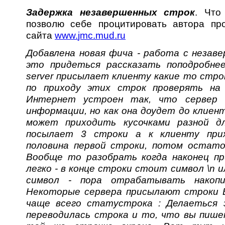
Задержка незавершенных строк
. Что
позволю себе процитировать автора п
сайта
www
.
jmc
.
mud
.
ru
Добавлена новая фича - работа с незав
это придеться рассказать поподробне
server присылает клиенту какие то стро
по приходу этих строк проверять на н
Интернет устроен так, что сервер 
информации, но как она доудет до клиент
может приходить кусочками разной д
посылает 3 строки а к клиенту прих
половина первой строки, потом остато
Вообще то разобрать когда наконец пр
легко - в конце строки стоит символ \n 
символ - пора отрабатывать накоп
Некоторые сервера присылают строки Б
чаще всего статустрока : Делаеться 
переводилась строка и то, что вы пише