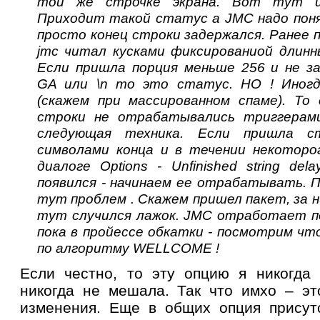
той же строчке экрана. Вот тут и
Приходит такой статус а JMC надо поня
просто конец строки задержался. Ранее 
jmc читал кусками фиксированиой длинн
Если пришла порция меньше 256 и не з
GA или \n то это статус. НО ! Иног
(скажем при массированном спаме). То
строки не отрабатывались триггерами
следующая техника. Если пришла с
символами конца и в течении некоторо
диалоге Options - Unfinished string de
появился - начинаем ее отрабатывать. 
тут проблем . Скажем пришел пакет, за 
тут случился лажок. JMC отработает 
пока в пройессе обкатки - посмотрим чт
по алгоритму WELLCOME !
Если честно, то эту опцию я никогда
никогда не мешала. Так что имхо – эт
изменения. Еще в общих опция присутс