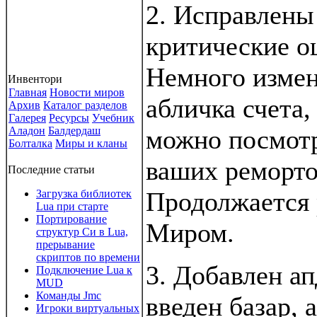
2. Исправлены
критические о
Немного изме
Инвентори
Главная
Новости миров
абличка счета,
Архив
Каталог разделов
Галерея
Ресурсы
Учебник
Аладон
Балдердаш
можно посмотр
Болталка
Миры и кланы
ваших реморто
Последние статьи
Продолжается 
Загрузка библиотек
Lua при старте
Портирование
Миром.
структур Си в Lua,
прерывание
скриптов по времени
3. Добавлен а
Подключение Lua к
MUD
Команды Jmc
введен базар, 
Игроки виртуальных