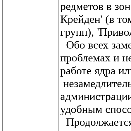
редметов в зо
Крейден' (в то
групп), 'Привол
Обо всех зам
проблемах и н
работе ядра ил
незамедлител
администраци
удобным спос
Продолжается