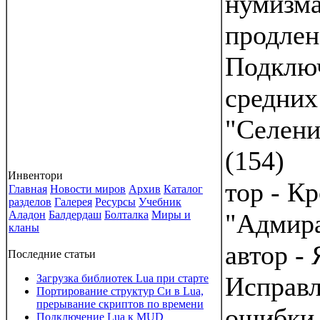
нумизма
продлен
Подклю
средних
"Селени
(154)
Инвентори
тор - Кр
Главная
Новости миров
Архив
Каталог
разделов
Галерея
Ресурсы
Учебник
Аладон
Балдердаш
Болталка
Миры и
"Адмира
кланы
автор - 
Последние статьи
Исправ
Загрузка библиотек Lua при старте
Портирование структур Си в Lua,
прерывание скриптов по времени
ошибки 
Подключение Lua к MUD