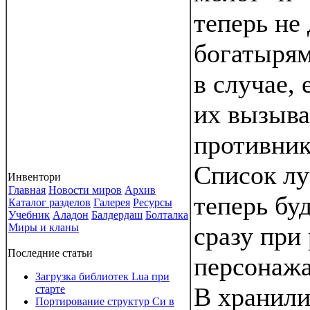
теперь не
богатырям
в случае,
их вызыва
противник
Список лу
Инвентори
Главная
Новости миров
Архив
теперь бу
Каталог разделов
Галерея
Ресурсы
Учебник
Аладон
Балдердаш
Болталка
Миры и кланы
сразу при
Последние статьи
персонажа
Загрузка библиотек Lua при
В хранили
старте
Портирование структур Си в