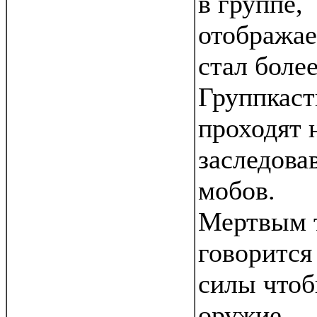
в группе,
отобража
стал боле
Группкаст
проходят 
заследова
мобов.
Мертвым т
говорится
силы чтоб
оружие.