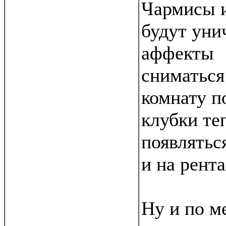
Чармисы и
будут уни
аффекты
сниматься
комнату п
клубки те
появлятьс
и на рента
Ну и по м