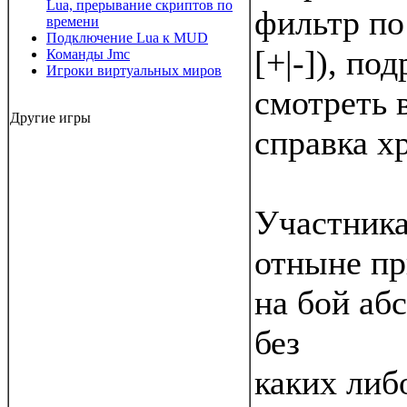
Lua, прерывание скриптов по
фильтр по
времени
Подключение Lua к MUD
[+|-]), по
Команды Jmc
Игроки виртуальных миров
смотреть 
Другие игры
справка х
Участник
отныне пр
на бой аб
без
каких либ