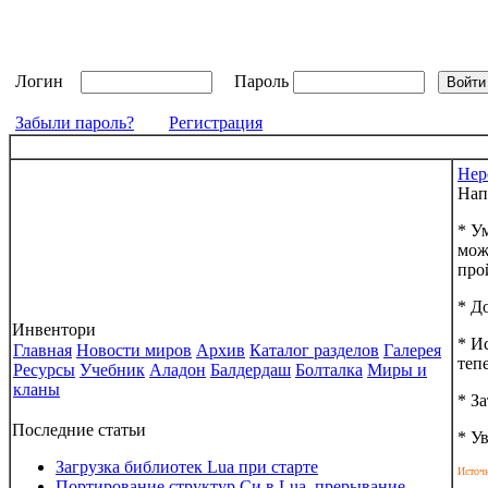
Логин
Пароль
Забыли пароль?
Регистрация
Нер
Нап
* У
мож
про
* Д
Инвентори
* И
Главная
Новости миров
Архив
Каталог разделов
Галерея
теп
Ресурсы
Учебник
Аладон
Балдердаш
Болталка
Миры и
кланы
* З
Последние статьи
* У
Загрузка библиотек Lua при старте
Источ
Портирование структур Си в Lua, прерывание