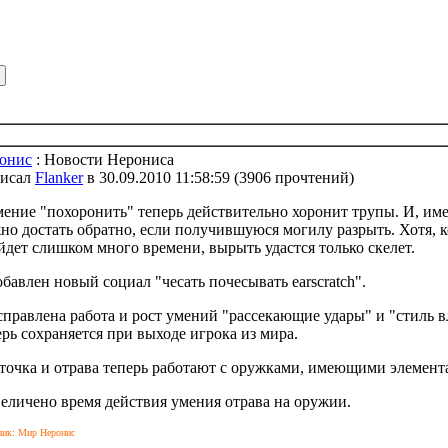
онис
: Новости Нерониса
исал
Flanker
в 30.09.2010 11:58:59
(
3906 прочтений
)
мение "похоронить" теперь действительно хоронит трупы. И, име
но достать обратно, если получившуюся могилу разрыть. Хотя, к
йдет слишком много времени, вырыть удастся только скелет.
обавлен новый социал "чесать почесывать earscratch".
справлена работа и рост умений "рассекающие удары" и "стиль в
ерь сохраняется при выходе игрока из мира.
аточка и отрава теперь работают с оружками, имеющими элемент
величено время действия умения отрава на оружии.
ник: Мир Неронис