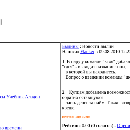
Былины
: Новости Былин
Написал
Flanker
в 09.08.2010 12:2
1
. В пару у команде "ктоя" добав
"гдея" - выводит название зоны,
в которой вы находитесь.
Вопрос о введении команды "шов
2
. Купцам добавлена возможност
рсы
Учебник
Аладон
обратно оставшуюся
часть денег за найм. Также возв
креше.
Источник: Мир Былин
Рейтинг:
0.00 (0 голосов) -
Оцени
по времени