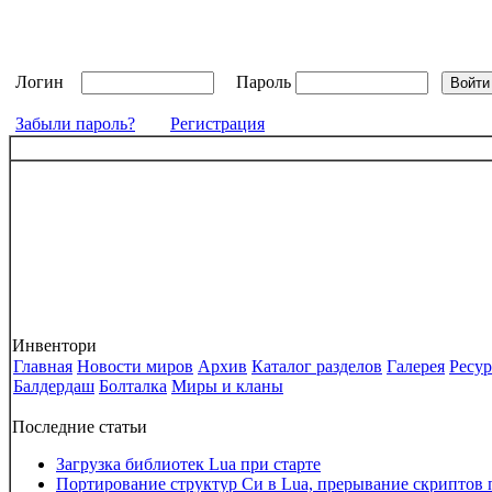
Логин
Пароль
Забыли пароль?
Регистрация
Инвентори
Главная
Новости миров
Архив
Каталог разделов
Галерея
Ресу
Балдердаш
Болталка
Миры и кланы
Последние статьи
Загрузка библиотек Lua при старте
Портирование структур Си в Lua, прерывание скриптов 