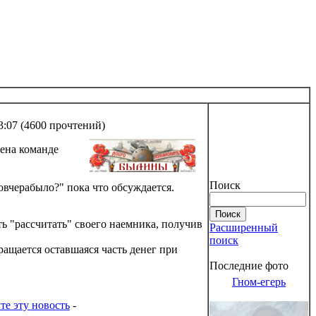
3:07
(
4600 прочтений
)
лена команде
Поиск
черабыло?" пока что обсуждается.
ь "рассчитать" своего наемника, получив
Расширенный
поиск
ращается оставшаяся часть денег при
Последние фото
Гном-егерь
те эту новость
-