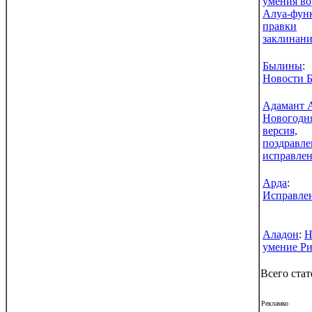
умения во
Алуа-фун
правки
заклинан
Былины
:
Новости 
Адамант 
Новогодн
версия,
поздравле
исправле
Арда
:
Исправле
Аладон
:
Н
умение Ри
Всего стат
Рекламко