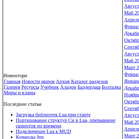
Август
Май 2
Апрель
Феврал
Декабр
Октябр
Сентяб
Август
Май 2
Март 2
Феврал
Инвентори
Январь
Главная
Новости миров
Архив
Каталог разделов
Галерея
Ресурсы
Учебник
Аладон
Балдердаш
Болталка
Декабр
Миры и кланы
Ноябрь
Октябр
Последние статьи
Сентяб
Загрузка библиотек Lua при старте
Август
Портирование структур Си в Lua, прерывание
Май 2
скриптов по времени
Апрель
Подключение Lua к MUD
Март 2
Команды Jmc