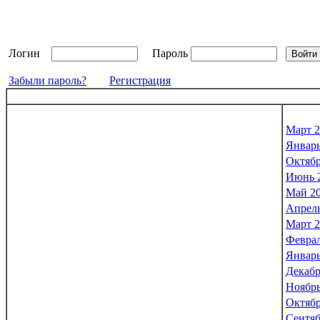
Логин
Пароль
Забыли пароль?
Регистрация
Март 2
Январь
Октябр
Июнь 
Май 2
Апрель
Март 2
Феврал
Январь
Декабр
Ноябрь
Октябр
Сентяб