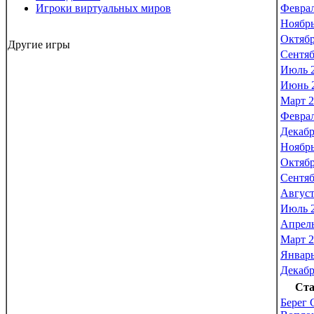
Игроки виртуальных миров
Феврал
Ноябрь
Октябр
Другие игры
Сентяб
Июль 
Июнь 
Март 2
Феврал
Декабр
Ноябрь
Октябр
Сентяб
Август
Июль 
Апрель
Март 2
Январь
Декабр
Ста
Берег 