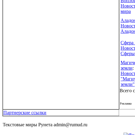
Вопло
Новос
мира
Аладо
Новос
Аладо
Сфера
Новос
Сферы
Магич
земли
:
Новос
"Маги
земли"
Всего с
Рекламко
Партнерские ссылки
Текстовые миры Рунета admin@rumud.ru