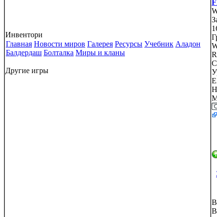
F
W
З
1
Инвентори
Г
Главная
Новости миров
Галерея
Ресурсы
Учебник
Аладон
W
Балдердаш
Болталка
Миры и кланы
R
С
Другие игры
У
E
H
M