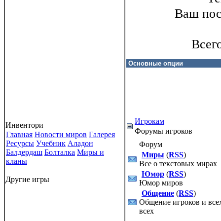
Ваш пос
Всег
Игрокам
Инвентори
Форумы игроков
Главная
Новости миров
Галерея
Ресурсы
Учебник
Аладон
Форум
Балдердаш
Болталка
Миры и
Миры
(
RSS
)
кланы
Все о текстовых мирах
Юмор
(
RSS
)
Другие игры
Юмор миров
Общение
(
RSS
)
Общение игроков и все
всех