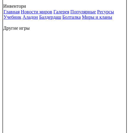
Инвентори
Главная
Новости миров
Галерея
Популярные
Ресурсы
Учебник
Аладон
Балдердаш
Болталка
Миры и кланы
Другие игры