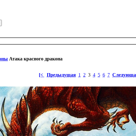
оны
Атака красного дракона
[<
Предыдущая
1
2
3
4
5
6
7
Следующа