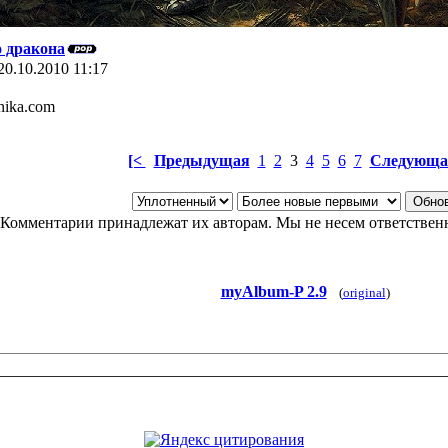
о дракона
20.10.2010 11:17
nika.com
[<
Предыдущая
1
2
3
4
5
6
7
Следующа
Комментарии принадлежат их авторам. Мы не несем ответственн
myAlbum-P 2.9
(
original
)