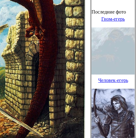
Последние фото
Гном-егерь
Человек-егерь