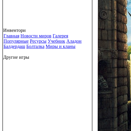
Инвентори
Главная
Новости миров
Галерея
Популярные
Ресурсы
Учебник
Аладон
Балдердаш
Болталка
Миры и кланы
Другие игры