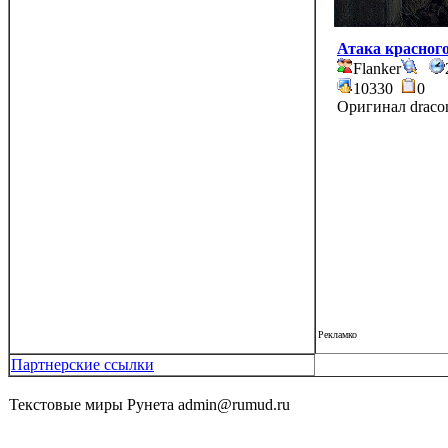
Атака красног
Flanker
10330
0
Оригинал draco
Рекламко
Партнерские ссылки
Текстовые миры Рунета admin@rumud.ru