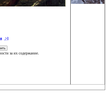
я
>]
ости за их содержание.