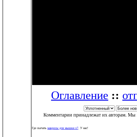
жрец вор воин егерь
паладин назгул, мона
170-тью зонами и бо
локаций. Мир Аладон
года и является одн
рунета. Заходите мы 
Оглавление
::
от
Комментарии принадлежат их авторам. Мы н
Где скачать
макросы для мышки x7
. У нас!