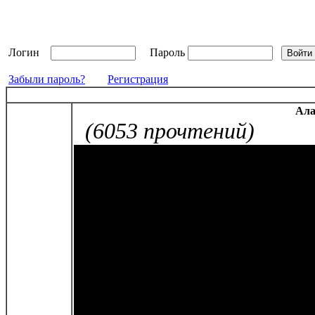
Логин
Пароль
Забыли пароль?
Регистрация
Ала
(6053 прочтений)
Мир Аладон не имеет
сюжетной линии. Ми
в стиле фэнтэзи. Зд
встретить самых ра
и кусочков мира на 