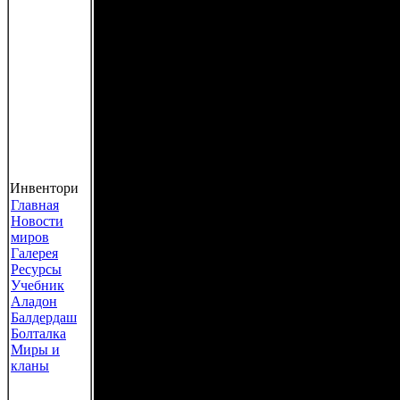
Толкиена, Перумова
Ле Гуин, Бушкова, Р
других писателей. З
мифических, легенд
персонажей Короля А
Бабу-Ягу, драконов 
Инвентори
Главная
Новости
пошиба и облика и ещ
миров
Галерея
мире существуют на
Ресурсы
Учебник
Аладон
рас (Человек Эльф Г
Балдердаш
Болталка
Тролль Змей Хоббит
Миры и
кланы
Валькирия Кентавр),