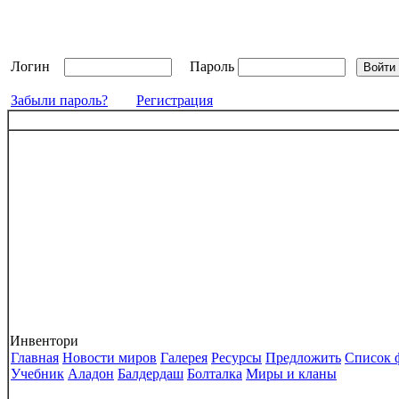
Логин
Пароль
Забыли пароль?
Регистрация
Инвентори
Главная
Новости миров
Галерея
Ресурсы
Предложить
Список 
Учебник
Аладон
Балдердаш
Болталка
Миры и кланы