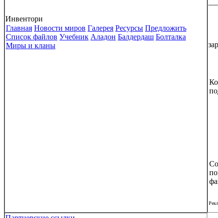
Инвентори
Главная
Новости миров
Галерея
Ресурсы
Предложить
Список файлов
Учебник
Аладон
Балдердаш
Болталка
за
Миры и кланы
Ко
по
Со
по
фа
Рек
Партнерские ссылки