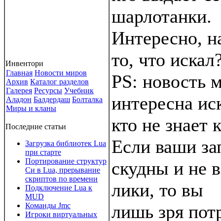
шарлотанки.
Интересно, н
то, что искал
Инвентори
Главная
Новости миров
PS: новость 
Архив
Каталог разделов
Галерея
Ресурсы
Учебник
интересна ис
Аладон
Балдердаш
Болталка
Миры и кланы
кто не знает 
Последние статьи
Если ваши за
Загрузка библиотек Lua
при старте
Портирование структур
скудны и не в
Си в Lua, прерывание
скриптов по времени
лики, то вы
Подключение Lua к
MUD
Команды Jmc
лишь зря пот
Игроки виртуальных