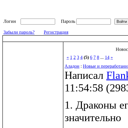
Логин
Пароль
Забыли пароль?
Регистрация
Новос
«
1
2
3
4
(5)
6
7
8
...
14
»
Аладон
:
Новые и переработанн
Написал
Flan
11:54:58
(
298
1. Драконы е
значительно