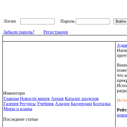
Логин
Пароль
Забыли пароль?
Регистрация
Адам
Напи
проч
Вним
поже
что а
прек
Испо
paypa
Инвентори
Главная
Новости миров
Архив
Каталог разделов
Исто
Галерея
Ресурсы
Учебник
Аладон
Балдердаш
Болталка
Миры и кланы
Рейт
ново
Последние статьи