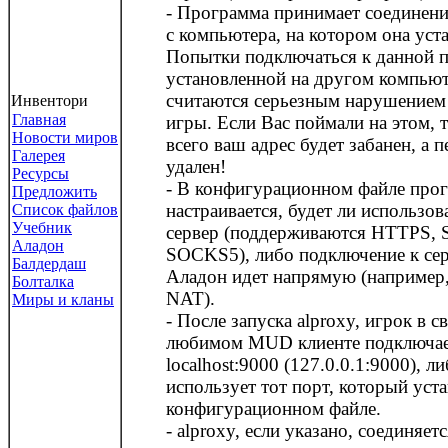
- Программа принимает соедине
с компьютера, на котором она уст
Попытки подключаться к данной 
установленной на другом компьют
считаются серьезным нарушением
Инвентори
Главная
игры. Если Вас поймали на этом, т
Новости миров
всего ваш адрес будет забанен, а 
Галерея
удален!
Ресурсы
- В конфигурационном файле про
Предложить
настраивается, будет ли использов
Список файлов
Учебник
сервер (поддерживаются HTTPS,
Аладон
SOCKS5), либо подключение к се
Балдердаш
Аладон идет напрямую (например,
Болталка
NAT).
Миры и кланы
- После запуска alproxy, игрок в с
любимом MUD клиенте подключае
localhost:9000 (127.0.0.1:9000), л
использует тот порт, который уст
конфигурационном файле.
- alproxy, если указано, соединяет